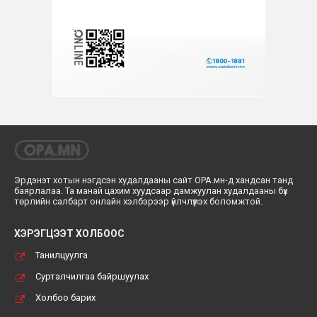
Эрдэнэт хотын нэгдсэн худалдааны сайт ОРА.мн-д хандсан танд
баярлалаа. Та манай цахим хуудсаар дамжуулан худалдааны бүх
төрлийн салбарт онлайн хэлбэрээр үйлчлүүлэх боломжтой.
ХЭРЭГЦЭЭТ ХОЛБООС
Танилцуулга
Сурталчилгаа байршуулах
Холбоо барих