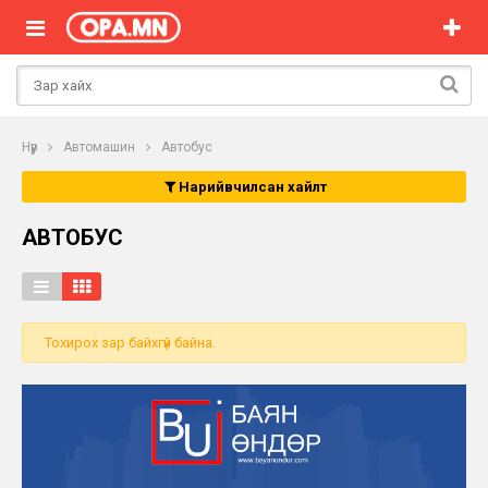
Нүүр
Автомашин
Автобус
Нарийвчилсан хайлт
АВТОБУС
Тохирох зар байхгүй байна.