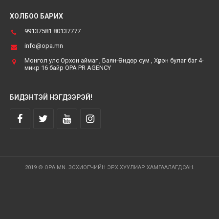
ХОЛБОО БАРИХ
99137581 80137777
info@opa.mn
Монгол улс Орхон аймаг , Баян-Өндөр сум , Хүрэн булаг баг 4-
микр 16 байр OPA PR AGENCY
БИДЭНТЭЙ НЭГДЭЭРЭЙ!
2019 © OPA.MN. ЗОХИОГЧИЙН ЭРХ ХУУЛИАР ХАМГААЛАГДСАН.