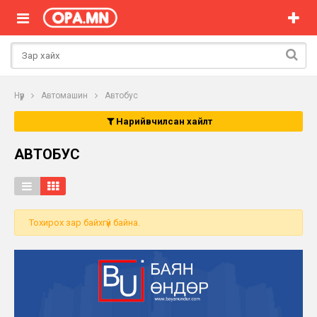
Нүүр
Автомашин
Автобус
Нарийвчилсан хайлт
АВТОБУС
Тохирох зар байхгүй байна.