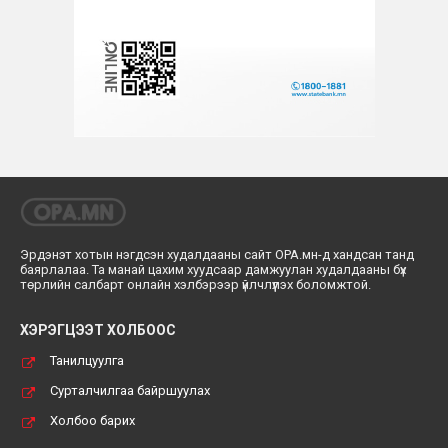
Эрдэнэт хотын нэгдсэн худалдааны сайт ОРА.мн-д хандсан танд
баярлалаа. Та манай цахим хуудсаар дамжуулан худалдааны бүх
төрлийн салбарт онлайн хэлбэрээр үйлчлүүлэх боломжтой.
ХЭРЭГЦЭЭТ ХОЛБООС
Танилцуулга
Сурталчилгаа байршуулах
Холбоо барих