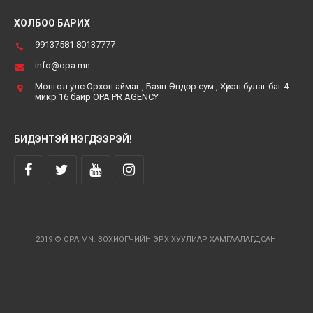
ХОЛБОО БАРИХ
99137581 80137777
info@opa.mn
Монгол улс Орхон аймаг , Баян-Өндөр сум , Хүрэн булаг баг 4-
микр 16 байр OPA PR AGENCY
БИДЭНТЭЙ НЭГДЭЭРЭЙ!
2019 © OPA.MN. ЗОХИОГЧИЙН ЭРХ ХУУЛИАР ХАМГААЛАГДСАН.