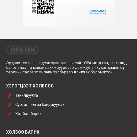
Эрдэнэт хотын нэгдсэн худалдааны сайт ОРА.мн-д хандсан танд
баярлалаа. Та манай цахим хуудсаар дамжуулан худалдааны бүх
төрлийн салбарт онлайн хэлбэрээр үйлчлүүлэх боломжтой.
ХЭРЭГЦЭЭТ ХОЛБООС
Танилцуулга
Сурталчилгаа байршуулах
Холбоо барих
ХОЛБОО БАРИХ