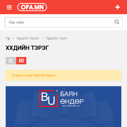
Нүүр
Хүүхдийн бараа
Хүүхдийн тэрэг
ХҮҮХДИЙН ТЭРЭГ
Тохирох зар байхгүй байна.