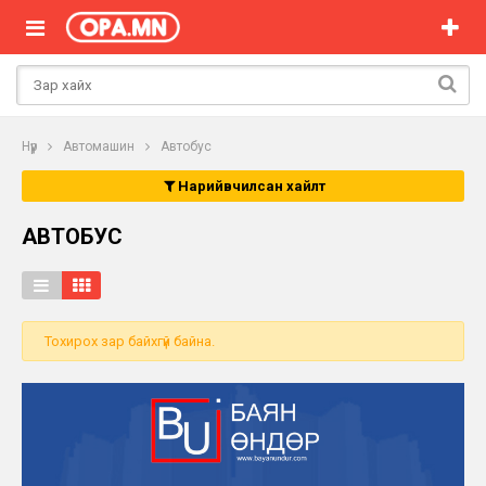
Нүүр
Автомашин
Автобус
Нарийвчилсан хайлт
АВТОБУС
Тохирох зар байхгүй байна.