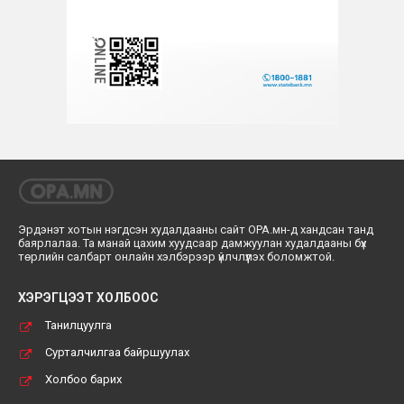
Эрдэнэт хотын нэгдсэн худалдааны сайт ОРА.мн-д хандсан танд
баярлалаа. Та манай цахим хуудсаар дамжуулан худалдааны бүх
төрлийн салбарт онлайн хэлбэрээр үйлчлүүлэх боломжтой.
ХЭРЭГЦЭЭТ ХОЛБООС
Танилцуулга
Сурталчилгаа байршуулах
Холбоо барих