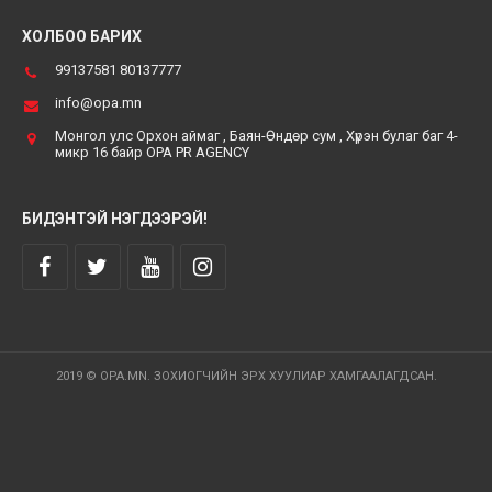
ХОЛБОО БАРИХ
99137581 80137777
info@opa.mn
Монгол улс Орхон аймаг , Баян-Өндөр сум , Хүрэн булаг баг 4-
микр 16 байр OPA PR AGENCY
БИДЭНТЭЙ НЭГДЭЭРЭЙ!
2019 © OPA.MN. ЗОХИОГЧИЙН ЭРХ ХУУЛИАР ХАМГААЛАГДСАН.