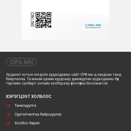
Эрдэнэт хотын нэгдсэн худалдааны сайт ОРА.мн-д хандсан танд
баярлалаа. Та манай цахим хуудсаар дамжуулан худалдааны бүх
төрлийн салбарт онлайн хэлбэрээр үйлчлүүлэх боломжтой.
ХЭРЭГЦЭЭТ ХОЛБООС
Танилцуулга
Сурталчилгаа байршуулах
Холбоо барих