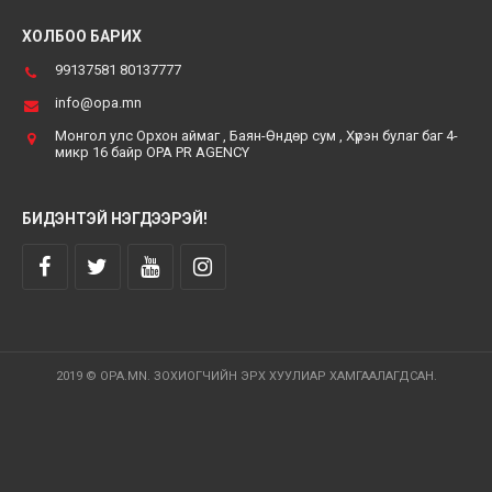
ХОЛБОО БАРИХ
99137581 80137777
info@opa.mn
Монгол улс Орхон аймаг , Баян-Өндөр сум , Хүрэн булаг баг 4-
микр 16 байр OPA PR AGENCY
БИДЭНТЭЙ НЭГДЭЭРЭЙ!
2019 © OPA.MN. ЗОХИОГЧИЙН ЭРХ ХУУЛИАР ХАМГААЛАГДСАН.