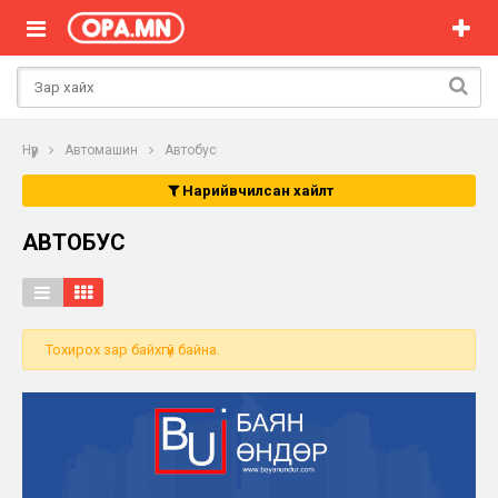
Нүүр
Автомашин
Автобус
Нарийвчилсан хайлт
АВТОБУС
Тохирох зар байхгүй байна.