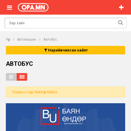
Нүүр
Автомашин
Автобус
Нарийвчилсан хайлт
АВТОБУС
Тохирох зар байхгүй байна.