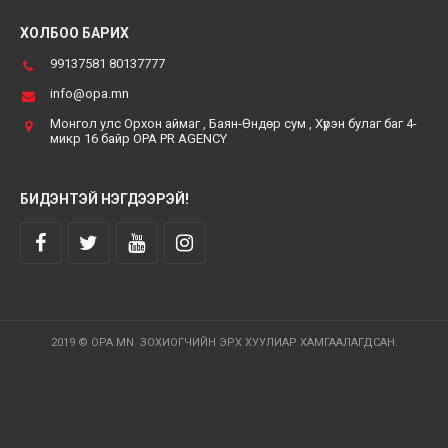
ХОЛБОО БАРИХ
99137581 80137777
info@opa.mn
Монгол улс Орхон аймаг , Баян-Өндөр сум , Хүрэн булаг баг 4-
микр 16 байр OPA PR AGENCY
БИДЭНТЭЙ НЭГДЭЭРЭЙ!
2019 © OPA.MN. ЗОХИОГЧИЙН ЭРХ ХУУЛИАР ХАМГААЛАГДСАН.