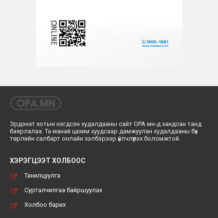
Эрдэнэт хотын нэгдсэн худалдааны сайт ОРА.мн-д хандсан танд
баярлалаа. Та манай цахим хуудсаар дамжуулан худалдааны бүх
төрлийн салбарт онлайн хэлбэрээр үйлчлүүлэх боломжтой.
ХЭРЭГЦЭЭТ ХОЛБООС
Танилцуулга
Сурталчилгаа байршуулах
Холбоо барих