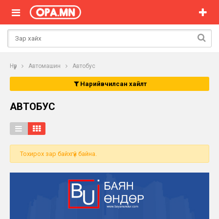
Нүүр
Автомашин
Автобус
Нарийвчилсан хайлт
АВТОБУС
Тохирох зар байхгүй байна.