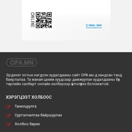
Эрдэнэт хотын нэгдсэн худалдааны сайт ОРА.мн-д хандсан танд
баярлалаа. Та манай цахим хуудсаар дамжуулан худалдааны бүх
төрлийн салбарт онлайн хэлбэрээр үйлчлүүлэх боломжтой.
ХЭРЭГЦЭЭТ ХОЛБООС
Танилцуулга
Сурталчилгаа байршуулах
Холбоо барих