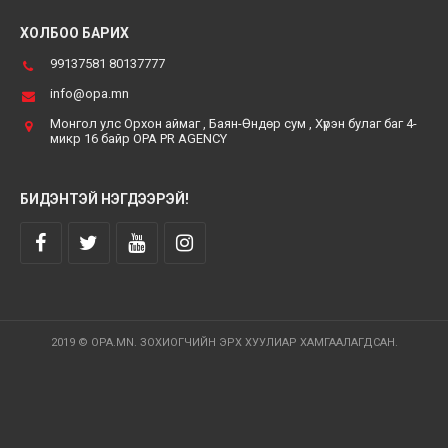
ХОЛБОО БАРИХ
99137581 80137777
info@opa.mn
Монгол улс Орхон аймаг , Баян-Өндөр сум , Хүрэн булаг баг 4-
микр 16 байр OPA PR AGENCY
БИДЭНТЭЙ НЭГДЭЭРЭЙ!
2019 © OPA.MN. ЗОХИОГЧИЙН ЭРХ ХУУЛИАР ХАМГААЛАГДСАН.