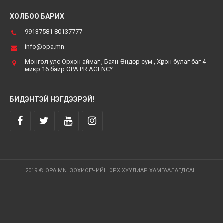
ХОЛБОО БАРИХ
99137581 80137777
info@opa.mn
Монгол улс Орхон аймаг , Баян-Өндөр сум , Хүрэн булаг баг 4-
микр 16 байр OPA PR AGENCY
БИДЭНТЭЙ НЭГДЭЭРЭЙ!
2019 © OPA.MN. ЗОХИОГЧИЙН ЭРХ ХУУЛИАР ХАМГААЛАГДСАН.