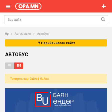
Нүүр
Автомашин
Автобус
Нарийвчилсан хайлт
АВТОБУС
Тохирох зар байхгүй байна.