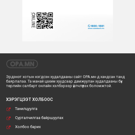
Эрдэнэт хотын нэгдсэн худалдааны сайт ОРА.мн-д хандсан танд
баярлалаа. Та манай цахим хуудсаар дамжуулан худалдааны бүх
төрлийн салбарт онлайн хэлбэрээр үйлчлүүлэх боломжтой.
ХЭРЭГЦЭЭТ ХОЛБООС
Танилцуулга
Сурталчилгаа байршуулах
Холбоо барих